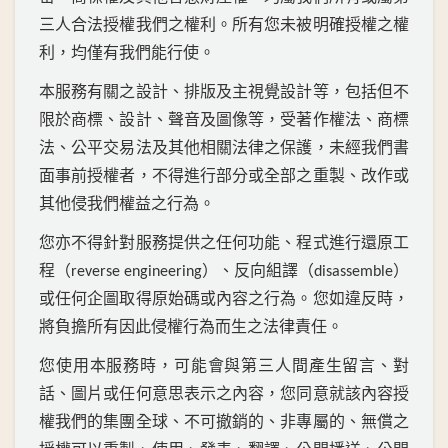
三人合法授權我們之權利。所有您未被明確授權之權
利，均僅有我們能行使。
本服務有關之設計、排版及主視覺設計等，包括但不
限於商標、設計、聲音及圖像等，受著作權法、商標
法、公平交易法及其他相關法律之保護，未經我們書
面事前授權者，不得進行部分或全部之重製、改作或
其他侵我們權益之行為。
您亦不得針對服務提供之任何功能、程式進行還原工
程（
）、反向組譯（
）
reverse engineering
disassemble
或任何企圖取得原始碼或內容之行為。您如違反時，
將負擔所有因此侵權行為而生之法律責任。
您使用本服務時，可能會與第三人間產生留言、對
話、圖片或任何意思表示之內容，您同意就該內容授
權我們的集團全球、不可撤銷的、非專屬的、無償之